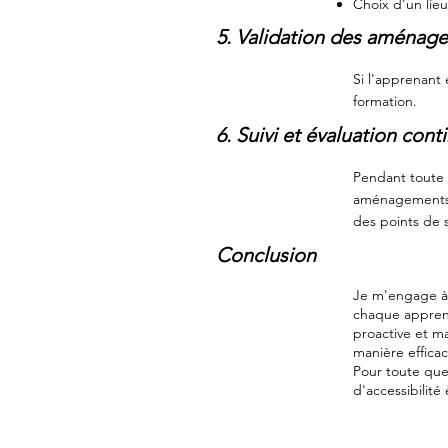
Choix d'un lie
5. Validation des aménage
Si l'apprenant
formation.
6. Suivi et évaluation cont
Pendant toute 
aménagements s
des points de s
Conclusion
Je m'engage à 
chaque
appre
proactive et m
manière effica
Pour toute que
d'accessibilit