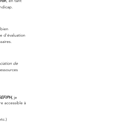
eron
, en tant
ndicap.
 bien
e d'évaluation
saires.
ciation de
 ressources
EFIPH
,
je
e accessible à
tc.)