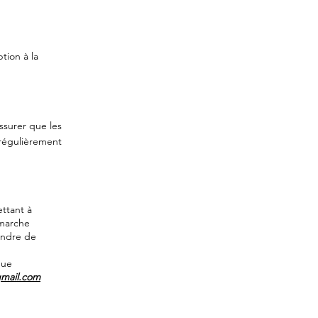
tion à la
ssurer que les
 régulièrement
ttant à
émarche
ondre de
que
mail.com