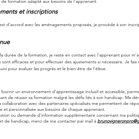
u de formation adapté aux besoins de
l'apprenant.
ments et inscriptions
 est d'accord avec les aménagements proposés, je procède à son inscrip
inue
la durée de la formation, je reste en contact avec l'apprenant pour m'a
ont efficaces et pour effectuer des ajustements si nécessaire. Je fais
uivi pour évaluer les progrès et le bien-être de l'élève.
fournir un environnement d'apprentissage inclusif et accessible, perme
nant
de réussir sa formation malgré les défis liés à son handicap. Ma d
a collaboration avec des partenaires spécialisés me permettent de rép
ce et personnalisée aux besoins de chaque apprenant.
stion ou demande d'information supplémentaire concernant ma politi
é et de handicap, merci de me contacter par mail à
brunovigneronpro@g