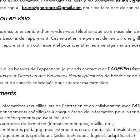
rire à une formation, l'apprenant est invité à me contacter,
Bruno Vign
andicap à :
brunovigneronpro@gmail.com
pour me faire part de son ha
ou en visio
 ensuite ensemble d'un rendez-vous téléphonique ou en visio afin de
 besoins de l'apprenant. Cet entretien me permet de remplir une grill
 l'apprenant, un outil essentiel pour identifier les aménagements néces
lué les besoins de l'apprenant, je prends contact avec l'
AGEFIPH
(
Asso
ds pour l'Insertion des Personnes Handicapées
) afin de bénéficier de
s et de conseils spécialisés pour adapter ma formation.
ements
 informations recueillies lors de l'entretien et en collaboration avec l
'
AG
énagements spécifiques à chaque étape de la formation pour la rendr
es aménagements peuvent inclure :
 supports de formation (formats numériques, braille, etc.)
 méthodes pédagogiques (rythme des cours, modalités d'évaluation, e
d'équipements spécifiques (aides techniques, logiciels adaptés, etc.)