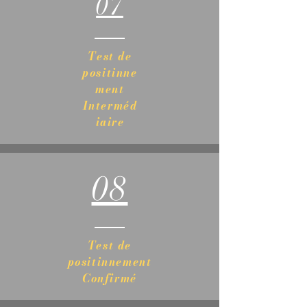
07
Test de
positinne
ment
Interméd
iaire
08
Test de
positinnement
Confirmé