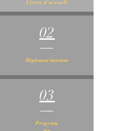
Livret d'accueil
02
Règlement intérieur
03
Program
me