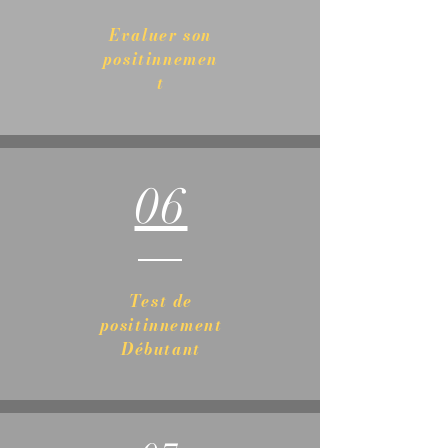
Evaluer son
positinnemen
t
06
Test de
positinnement
Débutant