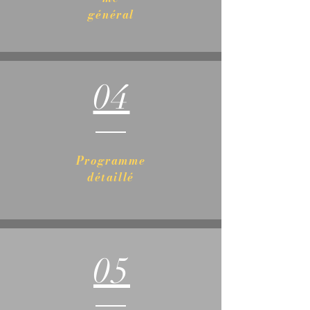
général
04
Programme
détaillé
05