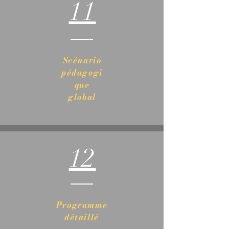
11
Scénario
pédagogi
que
global
12
Programme
détaillé