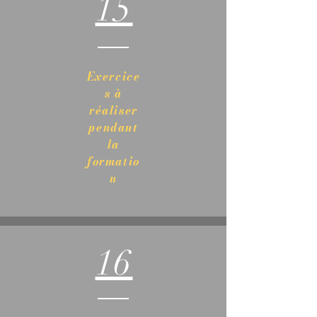
15
Exercice
s à
réaliser
pendant
la
formatio
n
16