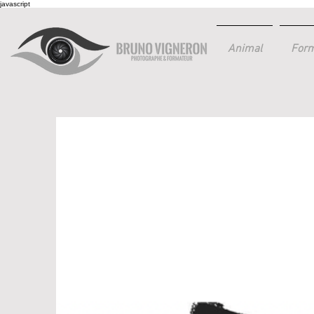
javascript
Animal
Form