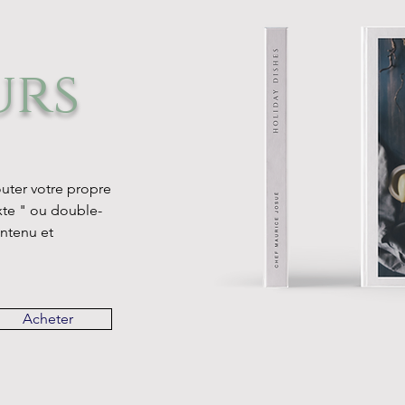
urs
outer votre propre
exte " ou double-
ontenu et
Acheter