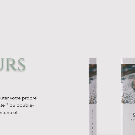
urs
outer votre propre
xte " ou double-
ontenu et